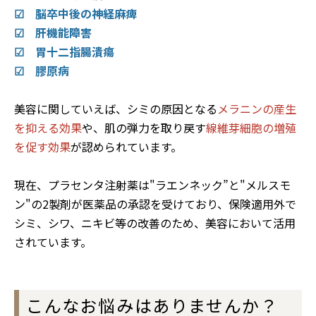
☑ 脳卒中後の神経麻痺
☑ 肝機能障害
☑ 胃十二指腸潰瘍
☑ 膠原病
美容に関していえば、シミの原因となる
メラニンの産生
を抑える効果
や、肌の弾力を取り戻す
線維芽細胞の増殖
を促す効果
が認められています。
現在、プラセンタ注射薬は"ラエンネック”と"メルスモ
ン"の2製剤が医薬品の承認を受けており、保険適用外で
シミ、シワ、ニキビ等の改善のため、美容において活用
されています。
こんなお悩みはありませんか？