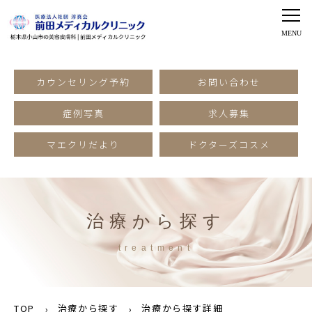
カウンセリング予約
お問い合わせ
症例写真
求人募集
マエクリだより
ドクターズコスメ
治療から探す
treatment
TOP
治療から探す
治療から探す詳細