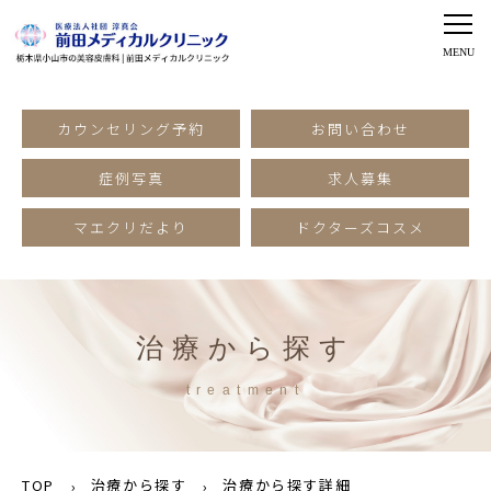
カウンセリング予約
お問い合わせ
症例写真
求人募集
マエクリだより
ドクターズコスメ
治療から探す
treatment
TOP
治療から探す
治療から探す詳細