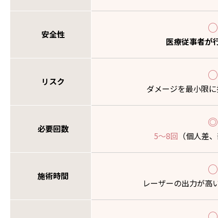
○
安全性
医療従事者が
○
リスク
ダメージを最小限に
◎
必要回数
5～8回
（個人差、
○
施術時間
レーザーの出力が高
○