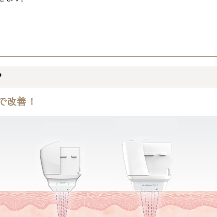
？
で改善！