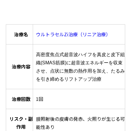
治療名
ウルトラセルZi治療（リニア治療）
高密度焦点式超音波ハイフを真皮と皮下組
織(SMAS筋膜)に超音波エネルギーを収束
治療内容
させ、点状に無数の熱作用を加え、たるみ
を引き締めるリフトアップ治療
治療回数
1回
リスク・副
照射後の皮膚の発赤、火照りが生じる可
腫
作用
能性あり