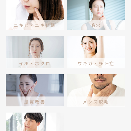
ニキビ・ニキビ跡
毛穴
イボ・ホクロ
ワキガ・多汗症
肌質改善
メンズ脱毛