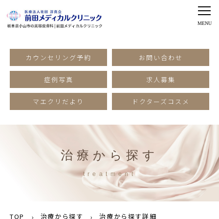
カウンセリング予約
お問い合わせ
症例写真
求人募集
マエクリだより
ドクターズコスメ
治療から探す
treatment
TOP
治療から探す
治療から探す詳細