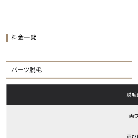
料金一覧
パーツ脱毛
脱毛
両
両ひ