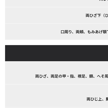
両ひざ下（
口周り、両頬、もみあげ顎
両ひざ、両足の甲・指、襟足、額、へそ周
両ひじ上、